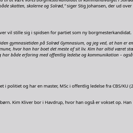
både skatten, skolerne og Solrød,”
siger Stig Johansen, der ud over 
er vil stille sig i spidsen for partiet som ny borgmesterkandidat.
 siden gymnasietiden på Solrød Gymnasium, og jeg ved, at han er en
ne, hvor han har boet det meste af sit liv. Kim har altid været stær
har både erfaring med offentlig ledelse og kommunikation – også i
t i politiet og har en master, MSc i offentlig ledelse fra CBS/KU 
nebørn. Kim Kliver bor i Havdrup, hvor han også er vokset op. Ha