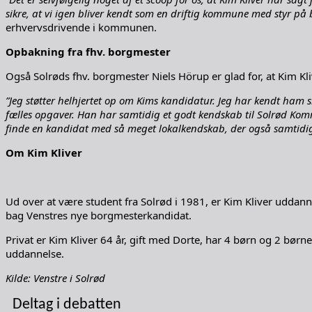
sikre, at vi igen bliver kendt som en driftig kommune med styr på 
erhvervsdrivende i kommunen.
Opbakning fra fhv. borgmester
Også Solrøds fhv. borgmester Niels Hörup er glad for, at Kim Kliv
”Jeg støtter helhjertet op om Kims kandidatur. Jeg har kendt ham
fælles opgaver. Han har samtidig et godt kendskab til Solrød Kommu
finde en kandidat med så meget lokalkendskab, der også samtidig 
Om Kim Kliver
Ud over at være student fra Solrød i 1981, er Kim Kliver uddanne
bag Venstres nye borgmesterkandidat.
Privat er Kim Kliver 64 år, gift med Dorte, har 4 børn og 2 bør
uddannelse.
Kilde: Venstre i Solrød
Deltag i debatten