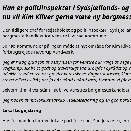
Han er politiinspektør i Sydsjællands- og 
nu vil Kim Kliver gerne være ny borgmeste
Den tidligere chef for Rejseholdet og politiinspektør i Sydsjæll
borgmesterkandidat for Venstre i Solrød Kommune.
Solrød Kommune er på ingen måde et nyt område for Kim Kliver,
forbrugerejede Havdrup Vandværk.
”Jeg er rigtig glad for, at bestyrelsen for Venstre har valgt at pe
valgkamp, skabe et godt og troværdigt samarbejde i byrådet og vær
udvikle. Hvad enten det gælder vores skoler, daginstitutioner, kli
erhvervslivets vilkår, der jo går hånd i hånd med, hvordan vi får rå
Selvom Kim Kliver står til at blive Venstres borgmesterkandidat, 
”Jeg håber, at mit lokalkendskab, ledelseserfaring og en god portion
Lokal begejstring
Hos formanden for den lokale partiforening, Stig Johansen, er der
”Det er selvfølgelig noget af et scoop for os, at Kim Kliver har sag