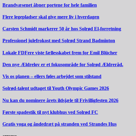
Brandvæsenet åbner portene for hele familien
Flere legepladser skal give mere liv i hverdagen
Carsten Schmidt markerer 50 år hos Solrød El-forretning
Professionel julefrokost med Solrød Strand Badminton
Lokale FDFere viste fællesskabet frem for Emil Blücher
Den nye Ældrelov er et fokusområde for Solrød Ældreråd.
Vis os planen – ellers føles arbejdet som stilstand
Solrød-talent udtaget til Youth Olympic Games 2026
Nu kan du nominere årets ildsjæle til Frivilligfesten 2026
Første spadestik til nyt klubhus ved Solrød FC
Gratis yoga og åndedræt på stranden ved Strandes Hus
annonce