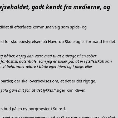
 Rejseholdet, godt kendt fra medierne, og
andidat til efterårets kommunalvalg som spids- og
d for skolebestyrelsen på Havdrup Skole og er formand for det
g håber, at jeg kan være med til at bidrage til en sober
astisk potentiale, som jeg er sikker på, at vi i fællesskab kan
vi behandler ældre i både eget hjem og i pleje, eller
artier, der skal overbevises om, at det er det rigtige.
ald gøre mit for, at det lykkes,”
siger Kim Kliver.
iets bud på en ny borgmester i Solrød.
 Med Kim i spidsen satser vi på at få en rigtig stærk liste, der skal