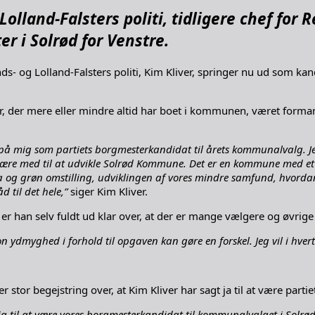
Lolland-Falsters politi, tidligere chef for
r i Solrød for Venstre.
ands- og Lolland-Falsters politi, Kim Kliver, springer nu ud som k
 der mere eller mindre altid har boet i kommunen, været forman
ge på mig som partiets borgmesterkandidat til årets kommunalvalg. Je
e med til at udvikle Solrød Kommune. Det er en kommune med et fant
ma og grøn omstilling, udviklingen af vores mindre samfund, hvordan 
d til det hele,”
siger Kim Kliver.
er han selv fuldt ud klar over, at der er mange vælgere og øvrige p
 ydmyghed i forhold til opgaven kan gøre en forskel. Jeg vil i hvert f
 stor begejstring over, at Kim Kliver har sagt ja til at være part
t ja til at være vores borgmesterkandidat til kommunalvalget i Solrød.