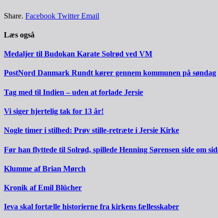
Share.
Facebook
Twitter
Email
Læs også
Medaljer til Budokan Karate Solrød ved VM
PostNord Danmark Rundt kører gennem kommunen på søndag
Tag med til Indien – uden at forlade Jersie
Vi siger hjertelig tak for 13 år!
Nogle timer i stilhed: Prøv stille-retræte i Jersie Kirke
Før han flyttede til Solrød, spillede Henning Sørensen side om s
Klumme af Brian Mørch
Kronik af Emil Blücher
Ieva skal fortælle historierne fra kirkens fællesskaber