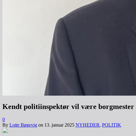
Kendt politiinspektør vil være borgmester 
0
By
Lotte Bøgevig
on
13. januar 2025
NYHEDER
,
POLITIK