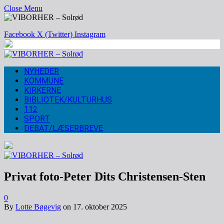
Close Menu
Facebook
X (Twitter)
Instagram
NYHEDER
KOMMUNE
KIRKERNE
BIBLIOTEK/KULTURHUS
112
SPORT
DEBAT/LÆSERBREVE
Privat foto-Peter Dits Christensen-Sten
0
By
Lotte Bøgevig
on
17. oktober 2025