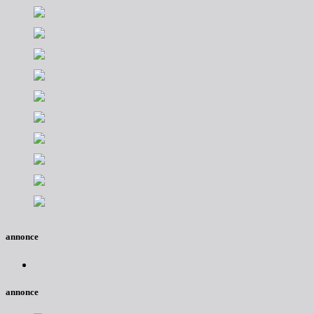
annonce
annonce