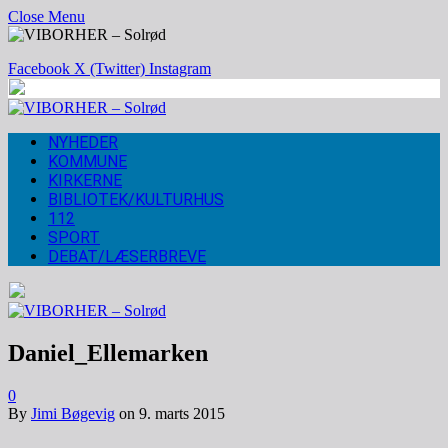
Close Menu
Facebook
X (Twitter)
Instagram
NYHEDER
KOMMUNE
KIRKERNE
BIBLIOTEK/KULTURHUS
112
SPORT
DEBAT/LÆSERBREVE
Daniel_Ellemarken
0
By
Jimi Bøgevig
on
9. marts 2015