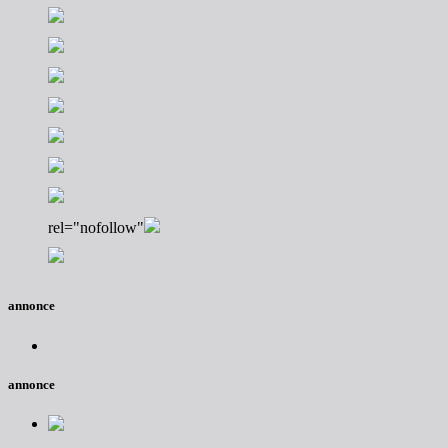
rel="nofollow"
annonce
annonce