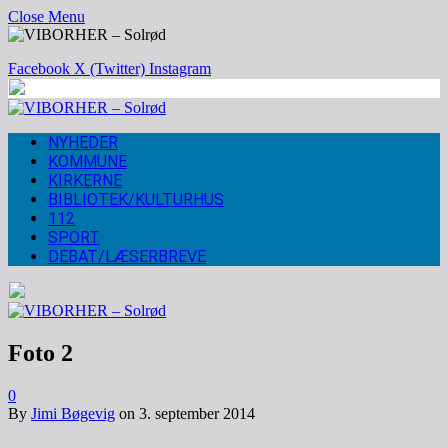
Close Menu
Facebook
X (Twitter)
Instagram
NYHEDER
KOMMUNE
KIRKERNE
BIBLIOTEK/KULTURHUS
112
SPORT
DEBAT/LÆSERBREVE
Foto 2
0
By
Jimi Bøgevig
on
3. september 2014