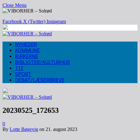
Close Menu
Facebook
X (Twitter)
Instagram
NYHEDER
KOMMUNE
KIRKERNE
BIBLIOTEK/KULTURHUS
112
SPORT
DEBAT/LÆSERBREVE
20230525_172653
0
By
Lotte Bøgevig
on
21. august 2023