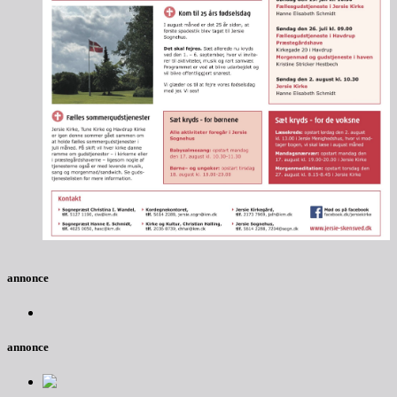
annonce
annonce