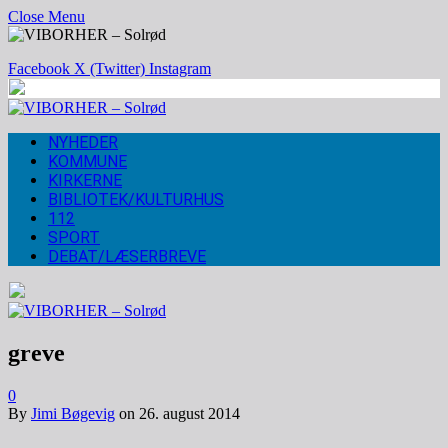
Close Menu
Facebook
X (Twitter)
Instagram
NYHEDER
KOMMUNE
KIRKERNE
BIBLIOTEK/KULTURHUS
112
SPORT
DEBAT/LÆSERBREVE
greve
0
By
Jimi Bøgevig
on
26. august 2014