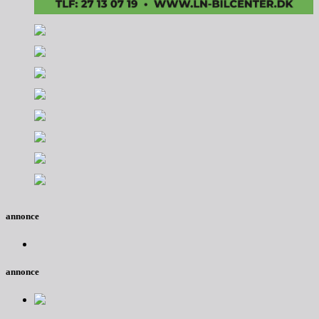
annonce
annonce