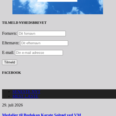
TILMELD NYHEDSBREVET
Fornavn:
Efternavn:
E-mail:
FACEBOOK
SENESTE NYT
MEST LÆSTE
29. juli 2026
Medaljer til Budokan Karate Solrød ved VM