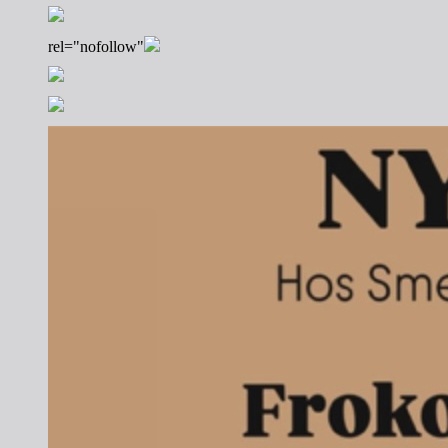
rel="nofollow"