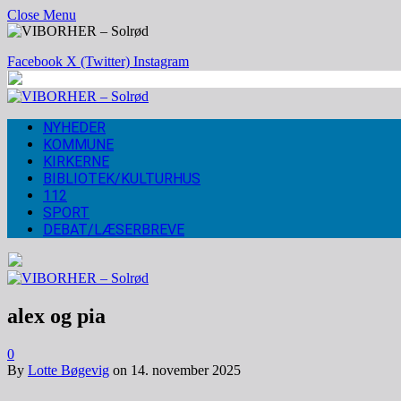
Close Menu
Facebook
X (Twitter)
Instagram
NYHEDER
KOMMUNE
KIRKERNE
BIBLIOTEK/KULTURHUS
112
SPORT
DEBAT/LÆSERBREVE
alex og pia
0
By
Lotte Bøgevig
on
14. november 2025