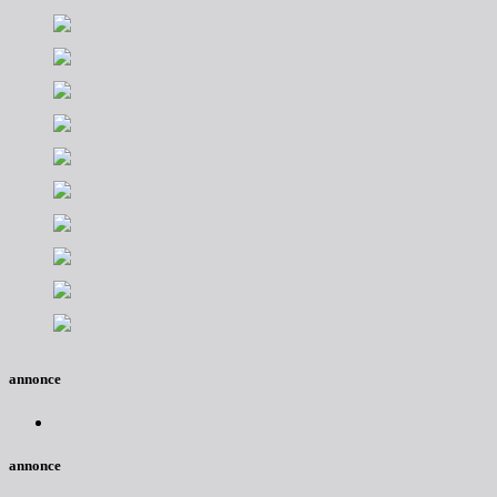
annonce
annonce