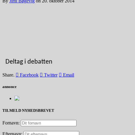
By
Jimi Bøgevig
on
20. oktober 2014
Deltag i debatten
Share.
Facebook
Twitter
Email
annonce
TILMELD NYHEDSBREVET
Fornavn:
Efternavn: