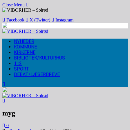
Close Menu
Facebook
X (Twitter)
Instagram
NYHEDER
KOMMUNE
KIRKERNE
BIBLIOTEK/KULTURHUS
112
SPORT
DEBAT/LÆSERBREVE
myg
0