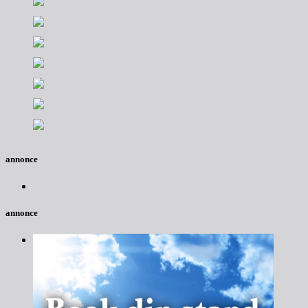
annonce
annonce