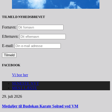
TILMELD NYHEDSBREVET
Fornavn:
Efternavn:
E-mail:
FACEBOOK
Vi bor her
SENESTE NYT
MEST LÆSTE
29. juli 2026
Medaljer til Budokan Karate Solrød ved VM