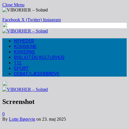
Close Menu
Facebook
X (Twitter)
Instagram
NYHEDER
KOMMUNE
KIRKERNE
BIBLIOTEK/KULTURHUS
112
SPORT
DEBAT/LÆSERBREVE
Screenshot
0
By
Lotte Bøgevig
on
23. maj 2025