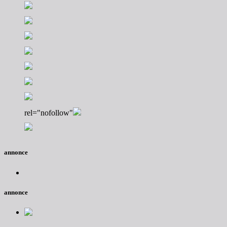
rel="nofollow"
annonce
annonce