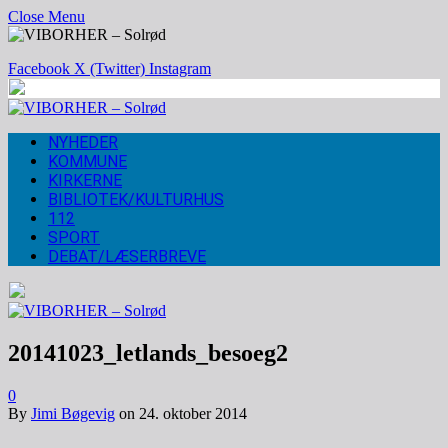
Close Menu
Facebook
X (Twitter)
Instagram
NYHEDER
KOMMUNE
KIRKERNE
BIBLIOTEK/KULTURHUS
112
SPORT
DEBAT/LÆSERBREVE
20141023_letlands_besoeg2
0
By
Jimi Bøgevig
on
24. oktober 2014