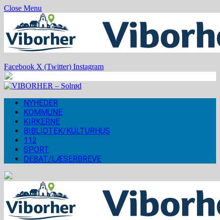
Close Menu
Facebook
X (Twitter)
Instagram
NYHEDER
KOMMUNE
KIRKERNE
BIBLIOTEK/KULTURHUS
112
SPORT
DEBAT/LÆSERBREVE