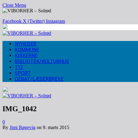
Close Menu
Facebook
X (Twitter)
Instagram
NYHEDER
KOMMUNE
KIRKERNE
BIBLIOTEK/KULTURHUS
112
SPORT
DEBAT/LÆSERBREVE
IMG_1042
0
By
Jimi Bøgevig
on
9. marts 2015