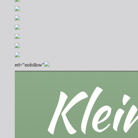
rel="nofollow"