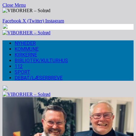
Close Menu
Facebook
X (Twitter)
Instagram
NYHEDER
KOMMUNE
KIRKERNE
BIBLIOTEK/KULTURHUS
112
SPORT
DEBAT/LÆSERBREVE