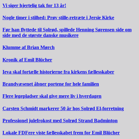
Vi siger hjertelig tak for 13 år!
Nogle timer i stilhed: Prøv stille-retræte i Jersie Kirke
Før han flyttede til Solrød, spillede Henning Sørensen side om
side med de største danske musikere
Klumme af Brian Mørch
Kronik af Emil Blücher
Ieva skal fortælle historierne fra kirkens fællesskaber
Brandvæsenet åbner portene for hele familien
Flere legepladser skal give mere liv i hverdagen
Carsten Schmidt markerer 50 år hos Solrød El-forretning
Professionel julefrokost med Solrød Strand Badminton
Lokale FDFere viste fællesskabet frem for Emil Blücher