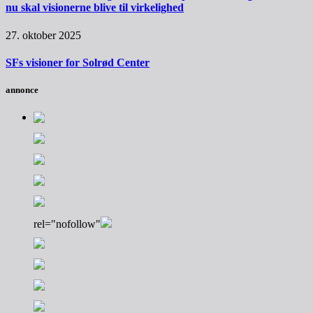
nu skal visionerne blive til virkelighed
27. oktober 2025
SFs visioner for Solrød Center
annonce
rel="nofollow"