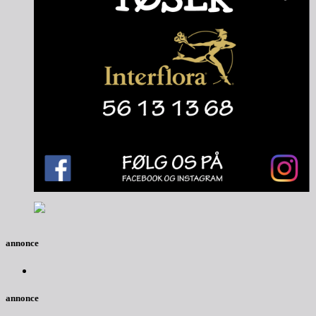
annonce
annonce