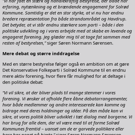
“Vi har fået en stærk og handlekraftig bestyrelse, der både har
erfaring, nytænkning og et brændende engagement for Solrød
Kommune. Samtidig er det en stor styrke, at vi nu har endnu
bredere repræsentation fra både strandområdet og Havdrup.
Det betyder, at vi står endnu stærkere som parti – både i den
politiske udvikling og i vores arbejde med at skabe en levende og
engageret forening. Jeg glæder mig til at tage fat sammen med
resten af bestyrelsen,”
siger Søren Normann Sørensen.
Mere debat og større inddragelse
Med en større bestyrelse følger også en ambition om at gøre
Det Konservative Folkeparti i Solrød Kommune til en endnu
mere aktiv forening, hvor flere får mulighed for at deltage i
den politiske debat:
“Vi vil sikre, at der bliver plads til mange stemmer i vores
forening. Vi ønsker at afholde flere åbne debatarrangementer,
hvor både medlemmer og andre interesserede kan komme og
bidrage med deres holdninger og idéer. På den måde kan vi
sikre, at vores politik bliver udviklet i tæt dialog med borgerne. Vi
har brug for alle dem, der vil være med til at forme Solrød
Kommunes fremtid – uanset om de er garvede politikere eller
bare har noget på hjerte,”
siger Søren Normann Sørensen.