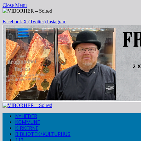
Close Menu
Facebook
X (Twitter)
Instagram
NYHEDER
KOMMUNE
KIRKERNE
BIBLIOTEK/KULTURHUS
112