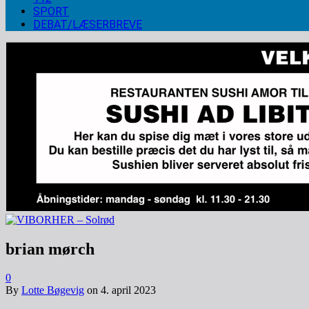
SPORT
DEBAT/LÆSERBREVE
brian mørch
0
By
Lotte Bøgevig
on
4. april 2023