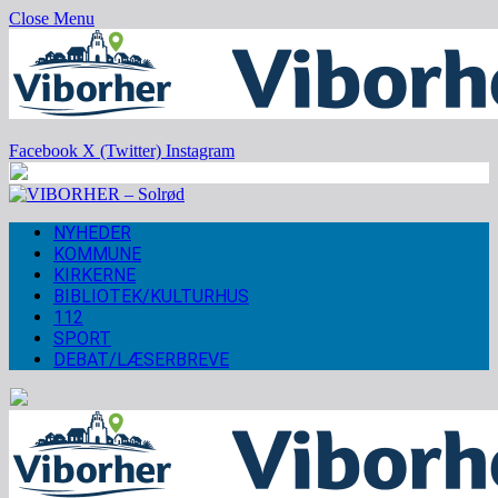
Close Menu
Facebook
X (Twitter)
Instagram
NYHEDER
KOMMUNE
KIRKERNE
BIBLIOTEK/KULTURHUS
112
SPORT
DEBAT/LÆSERBREVE