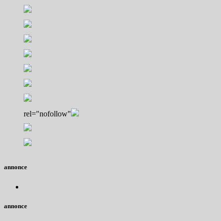
rel="nofollow"
annonce
annonce