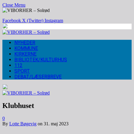
Close Menu
Facebook
X (Twitter)
Instagram
NYHEDER
KOMMUNE
KIRKERNE
BIBLIOTEK/KULTURHUS
112
SPORT
DEBAT/LÆSERBREVE
Klubhuset
0
By
Lotte Bøgevig
on
31. maj 2023