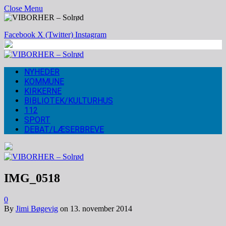
Close Menu
Facebook
X (Twitter)
Instagram
NYHEDER
KOMMUNE
KIRKERNE
BIBLIOTEK/KULTURHUS
112
SPORT
DEBAT/LÆSERBREVE
IMG_0518
0
By
Jimi Bøgevig
on
13. november 2014