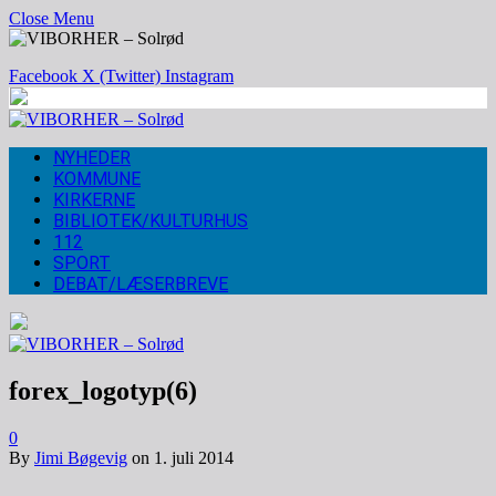
Close Menu
Facebook
X (Twitter)
Instagram
NYHEDER
KOMMUNE
KIRKERNE
BIBLIOTEK/KULTURHUS
112
SPORT
DEBAT/LÆSERBREVE
forex_logotyp(6)
0
By
Jimi Bøgevig
on
1. juli 2014