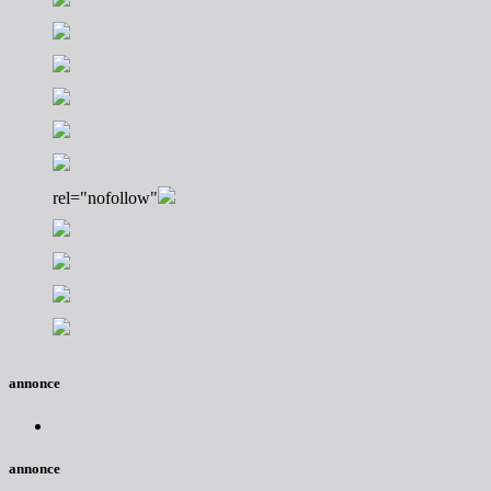
rel="nofollow"
annonce
annonce