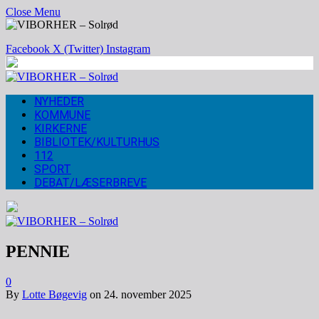
Close Menu
Facebook
X (Twitter)
Instagram
NYHEDER
KOMMUNE
KIRKERNE
BIBLIOTEK/KULTURHUS
112
SPORT
DEBAT/LÆSERBREVE
PENNIE
0
By
Lotte Bøgevig
on
24. november 2025