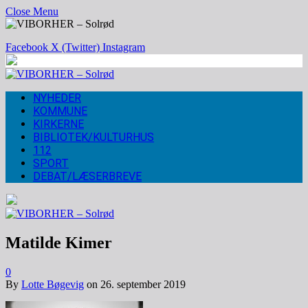
Close Menu
Facebook
X (Twitter)
Instagram
NYHEDER
KOMMUNE
KIRKERNE
BIBLIOTEK/KULTURHUS
112
SPORT
DEBAT/LÆSERBREVE
Matilde Kimer
0
By
Lotte Bøgevig
on
26. september 2019