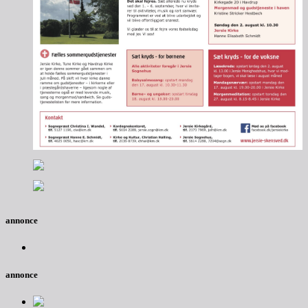
annonce
annonce