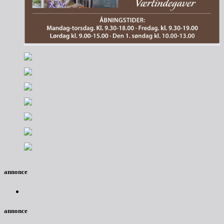
annonce
annonce