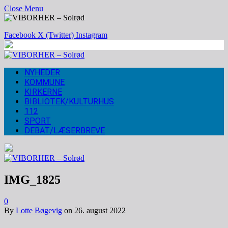
Close Menu
Facebook
X (Twitter)
Instagram
NYHEDER
KOMMUNE
KIRKERNE
BIBLIOTEK/KULTURHUS
112
SPORT
DEBAT/LÆSERBREVE
IMG_1825
0
By
Lotte Bøgevig
on
26. august 2022