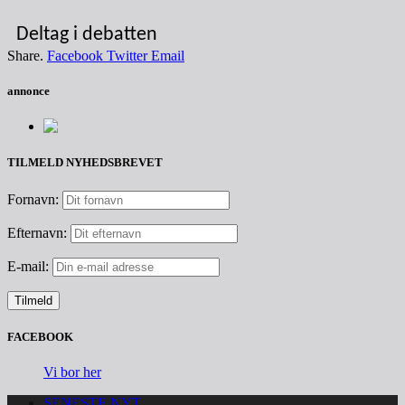
Deltag i debatten
Share.
Facebook
Twitter
Email
annonce
TILMELD NYHEDSBREVET
Fornavn:
Efternavn:
E-mail:
FACEBOOK
Vi bor her
SENESTE NYT