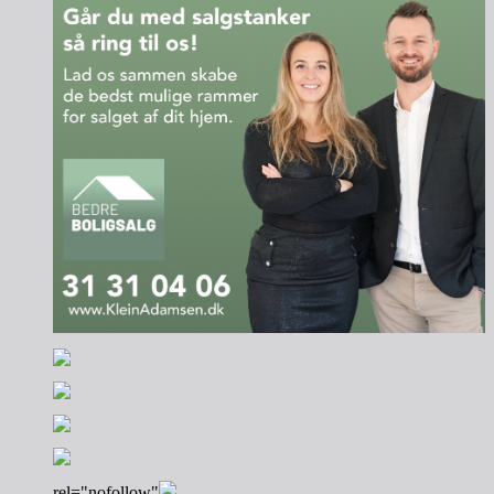
rel="nofollow"