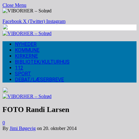
Close Menu
Facebook
X (Twitter)
Instagram
NYHEDER
KOMMUNE
KIRKERNE
BIBLIOTEK/KULTURHUS
112
SPORT
DEBAT/LÆSERBREVE
FOTO Randi Larsen
0
By
Jimi Bøgevig
on
20. oktober 2014