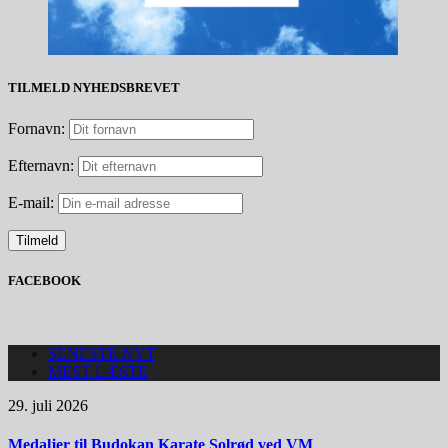
TILMELD NYHEDSBREVET
Fornavn:
Efternavn:
E-mail:
FACEBOOK
SENESTE NYT
MEST LÆSTE
29. juli 2026
Medaljer til Budokan Karate Solrød ved VM