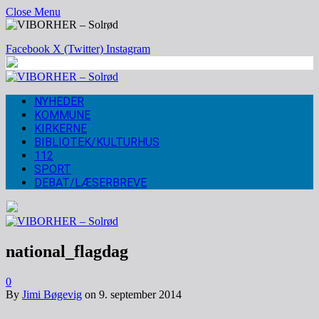
Close Menu
Facebook
X (Twitter)
Instagram
NYHEDER
KOMMUNE
KIRKERNE
BIBLIOTEK/KULTURHUS
112
SPORT
DEBAT/LÆSERBREVE
national_flagdag
0
By
Jimi Bøgevig
on
9. september 2014