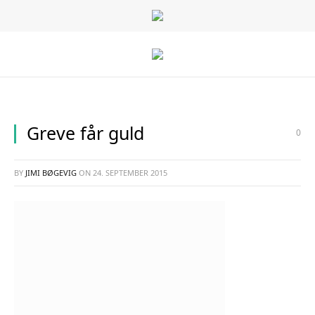
Greve får guld
0
BY
JIMI BØGEVIG
ON
24. SEPTEMBER 2015