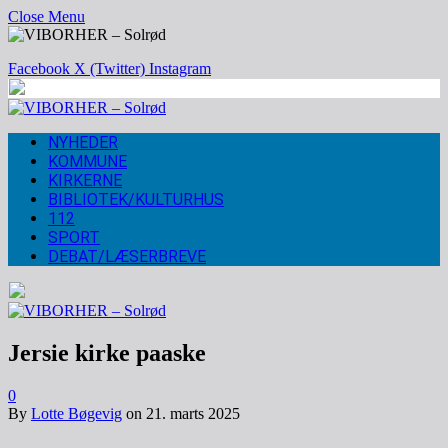
Close Menu
Facebook
X (Twitter)
Instagram
NYHEDER
KOMMUNE
KIRKERNE
BIBLIOTEK/KULTURHUS
112
SPORT
DEBAT/LÆSERBREVE
Jersie kirke paaske
0
By
Lotte Bøgevig
on
21. marts 2025