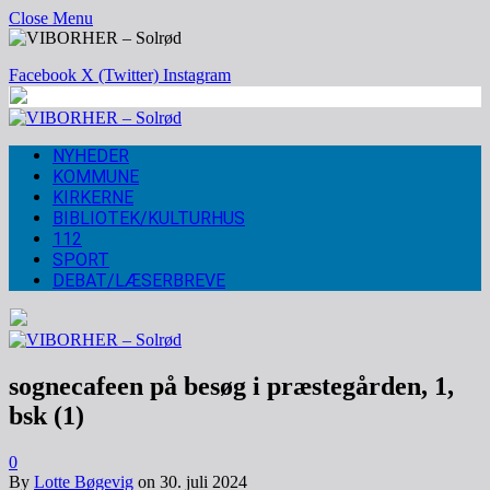
Close Menu
Facebook
X (Twitter)
Instagram
NYHEDER
KOMMUNE
KIRKERNE
BIBLIOTEK/KULTURHUS
112
SPORT
DEBAT/LÆSERBREVE
sognecafeen på besøg i præstegården, 1,
bsk (1)
0
By
Lotte Bøgevig
on
30. juli 2024