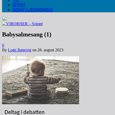
112
SPORT
DEBAT/LÆSERBREVE
Babysalmesang (1)
0
By
Lotte Bøgevig
on
28. august 2023
Deltag i debatten