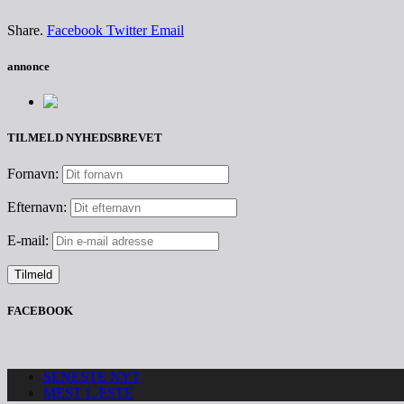
Share.
Facebook
Twitter
Email
annonce
TILMELD NYHEDSBREVET
Fornavn:
Efternavn:
E-mail:
FACEBOOK
SENESTE NYT
MEST LÆSTE