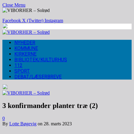
Close Menu
Facebook
X (Twitter)
Instagram
NYHEDER
KOMMUNE
KIRKERNE
BIBLIOTEK/KULTURHUS
112
SPORT
DEBAT/LÆSERBREVE
3 konfirmander planter træ (2)
0
By
Lotte Bøgevig
on
28. marts 2023