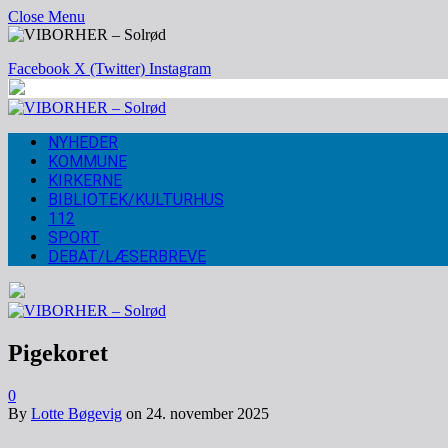
Close Menu
Facebook
X (Twitter)
Instagram
NYHEDER
KOMMUNE
KIRKERNE
BIBLIOTEK/KULTURHUS
112
SPORT
DEBAT/LÆSERBREVE
Pigekoret
0
By
Lotte Bøgevig
on
24. november 2025