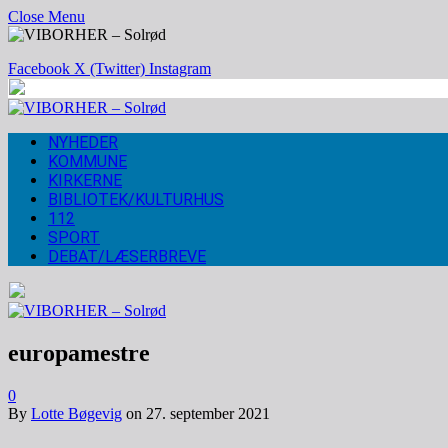
Close Menu
Facebook
X (Twitter)
Instagram
NYHEDER
KOMMUNE
KIRKERNE
BIBLIOTEK/KULTURHUS
112
SPORT
DEBAT/LÆSERBREVE
europamestre
0
By
Lotte Bøgevig
on
27. september 2021