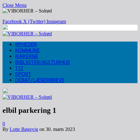
Close Menu
Facebook
X (Twitter)
Instagram
NYHEDER
KOMMUNE
KIRKERNE
BIBLIOTEK/KULTURHUS
112
SPORT
DEBAT/LÆSERBREVE
elbil parkering 1
0
By
Lotte Bøgevig
on
30. marts 2023