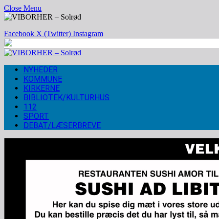
Close Menu
Facebook
X (Twitter)
Instagram
NYHEDER
KOMMUNE
KIRKERNE
BIBLIOTEK/KULTURHUS
112
SPORT
DEBAT/LÆSERBREVE