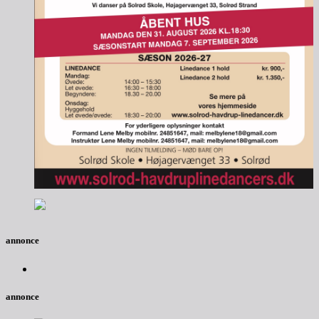
annonce
annonce