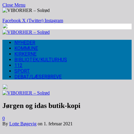
Close Menu
Facebook
X (Twitter)
Instagram
NYHEDER
KOMMUNE
KIRKERNE
BIBLIOTEK/KULTURHUS
112
SPORT
DEBAT/LÆSERBREVE
Jørgen og idas butik-kopi
0
By
Lotte Bøgevig
on
1. februar 2021