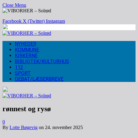
Close Menu
Facebook
X (Twitter)
Instagram
NYHEDER
KOMMUNE
KIRKERNE
BIBLIOTEK/KULTURHUS
112
SPORT
DEBAT/LÆSERBREVE
rønnest og rysø
0
By
Lotte Bøgevig
on
24. november 2025