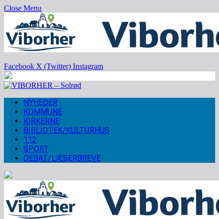
Close Menu
Facebook
X (Twitter)
Instagram
NYHEDER
KOMMUNE
KIRKERNE
BIBLIOTEK/KULTURHUS
112
SPORT
DEBAT/LÆSERBREVE