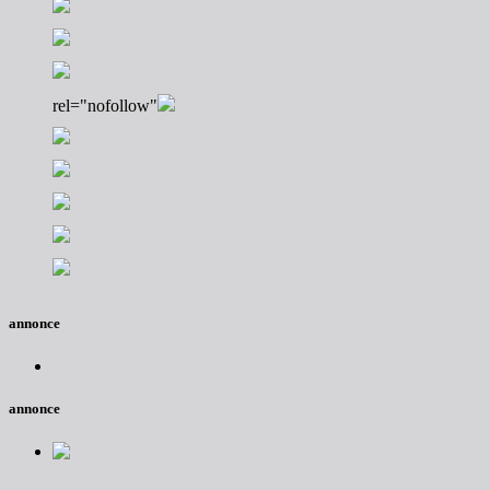
rel="nofollow"
annonce
annonce