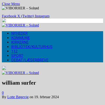
Close Menu
Facebook
X (Twitter)
Instagram
NYHEDER
KOMMUNE
KIRKERNE
BIBLIOTEK/KULTURHUS
112
SPORT
DEBAT/LÆSERBREVE
william surfer
0
By
Lotte Bøgevig
on
19. februar 2024