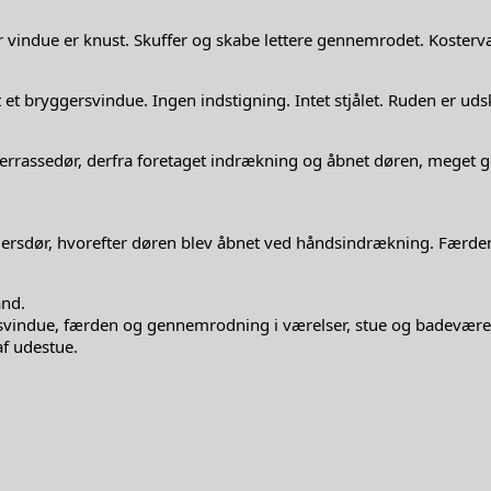
indue er knust. Skuffer og skabe lettere gennemrodet. Kosterv
yggersvindue. Ingen indstigning. Intet stjålet. Ruden er udski
terrassedør, derfra foretaget indrækning og åbnet døren, meget 
dør, hvorefter døren blev åbnet ved håndsindrækning. Færden 
and.
vindue, færden og gennemrodning i værelser, stue og badevære
af udestue.