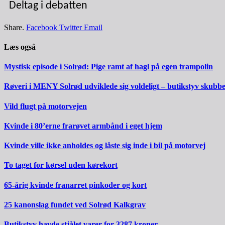
Deltag i debatten
Share.
Facebook
Twitter
Email
Læs også
Mystisk episode i Solrød: Pige ramt af hagl på egen trampolin
Røveri i MENY Solrød udviklede sig voldeligt – butikstyv skubb
Vild flugt på motorvejen
Kvinde i 80’erne frarøvet armbånd i eget hjem
Kvinde ville ikke anholdes og låste sig inde i bil på motorvej
To taget for kørsel uden kørekort
65-årig kvinde franarret pinkoder og kort
25 kanonslag fundet ved Solrød Kalkgrav
Butikstyv havde stjålet varer for 3287 kroner