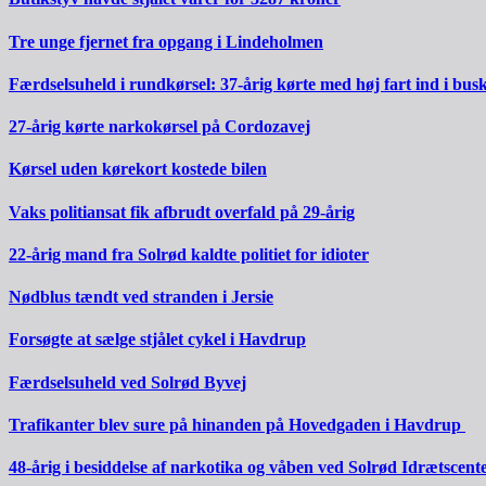
Tre unge fjernet fra opgang i Lindeholmen
Færdselsuheld i rundkørsel: 37-årig kørte med høj fart ind i bus
27-årig kørte narkokørsel på Cordozavej
Kørsel uden kørekort kostede bilen
Vaks politiansat fik afbrudt overfald på 29-årig
22-årig mand fra Solrød kaldte politiet for idioter
Nødblus tændt ved stranden i Jersie
Forsøgte at sælge stjålet cykel i Havdrup
Færdselsuheld ved Solrød Byvej
Trafikanter blev sure på hinanden på Hovedgaden i Havdrup
48-årig i besiddelse af narkotika og våben ved Solrød Idrætscent