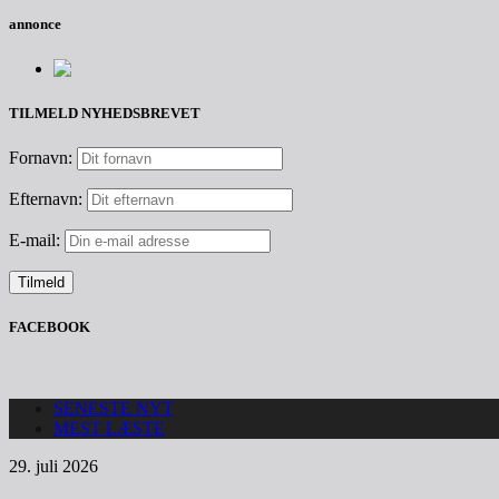
annonce
TILMELD NYHEDSBREVET
Fornavn:
Efternavn:
E-mail:
FACEBOOK
SENESTE NYT
MEST LÆSTE
29. juli 2026