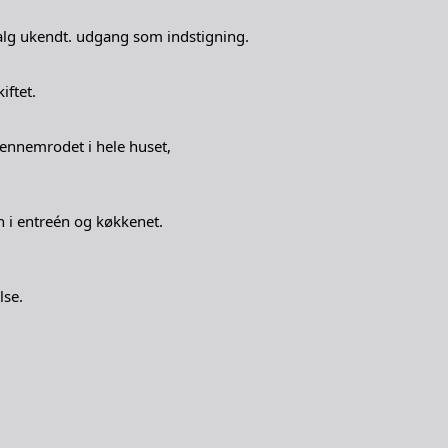
alg ukendt. udgang som indstigning.
ftet.
gennemrodet i hele huset,
i entreén og køkkenet.
lse.