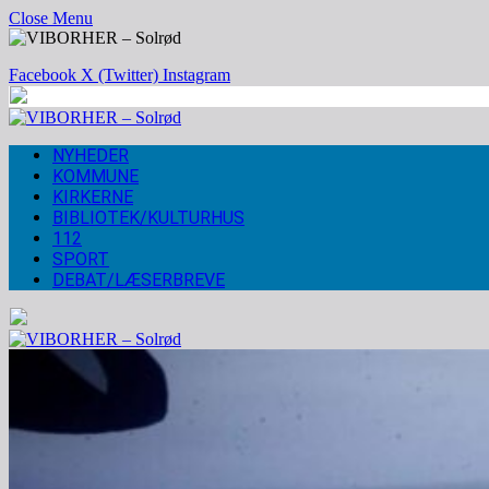
Close Menu
Facebook
X (Twitter)
Instagram
NYHEDER
KOMMUNE
KIRKERNE
BIBLIOTEK/KULTURHUS
112
SPORT
DEBAT/LÆSERBREVE