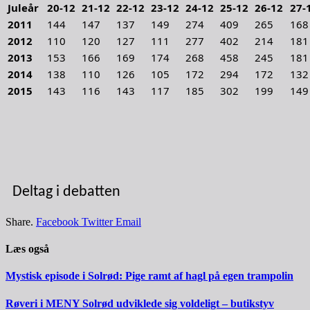
Juleår
20-12
21-12
22-12
23-12
24-12
25-12
26-12
27-
2011
144
147
137
149
274
409
265
168
2012
110
120
127
111
277
402
214
181
2013
153
166
169
174
268
458
245
181
2014
138
110
126
105
172
294
172
132
2015
143
116
143
117
185
302
199
149
Deltag i debatten
Share.
Facebook
Twitter
Email
Læs også
Mystisk episode i Solrød: Pige ramt af hagl på egen trampolin
Røveri i MENY Solrød udviklede sig voldeligt – butikstyv