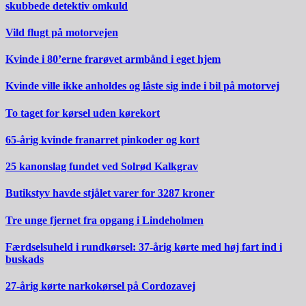
skubbede detektiv omkuld
Vild flugt på motorvejen
Kvinde i 80’erne frarøvet armbånd i eget hjem
Kvinde ville ikke anholdes og låste sig inde i bil på motorvej
To taget for kørsel uden kørekort
65-årig kvinde franarret pinkoder og kort
25 kanonslag fundet ved Solrød Kalkgrav
Butikstyv havde stjålet varer for 3287 kroner
Tre unge fjernet fra opgang i Lindeholmen
Færdselsuheld i rundkørsel: 37-årig kørte med høj fart ind i
buskads
27-årig kørte narkokørsel på Cordozavej