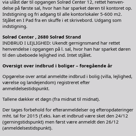
via ulåst dør til opgangen Solrød Center 12, rettet henven-
delse på første sal, hvor han har sparket døren til kontoret op.
Indstigning og fri adgang til alle kontorlokaler 5-600 m2.
Stjålet en I Pad fra en skuffe i et skrivebord. Udgang som
indstigning.
Solrød Center , 2680 Solrød Strand
INDBRUD I LEJLIGHED: Ukendt gernignsmand har rettet
henvendelse i opgangen på l. sal, hvor han har sparket døren
til den ubeboede lejlighed ind. Intet stjålet.
Oversigt over
indbrud i boliger – foregående år
Opgørelse over antal anmeldte indbrud i bolig (villa, lejlighed,
værelse og landejendom) registreret efter
anmeldelsestidspunkt.
Tallene dækker et døgn (fra midnat til midnat).
Der tages forbehold for efteranmeldelser og efteropdateringer
mht. tal for 2015 (f.eks. kan et indbrud være sket den 24/12
(gerningstidspunkt) men først være anmeldt den 26/12
(anmeldelsestidspunkt).