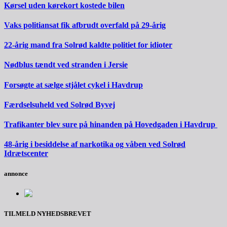
Kørsel uden kørekort kostede bilen
Vaks politiansat fik afbrudt overfald på 29-årig
22-årig mand fra Solrød kaldte politiet for idioter
Nødblus tændt ved stranden i Jersie
Forsøgte at sælge stjålet cykel i Havdrup
Færdselsuheld ved Solrød Byvej
Trafikanter blev sure på hinanden på Hovedgaden i Havdrup
48-årig i besiddelse af narkotika og våben ved Solrød
Idrætscenter
annonce
TILMELD NYHEDSBREVET