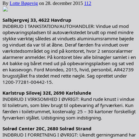
By
Lotte Bøgevig
on
28. december 2015
112
Salbjergvej 33, 4622 Havdrup
INDBRUD I TANKSTATION/AUTOHANDLER: Vindue ud mod
opbevaringspladsen til autoværkstedet brudt op med mindre
stykke værktøj således at vinduets aluminiumsramme bøjede
og vinduet da var til at åbne. Deraf færden fra vinduet over
værkstedsområdet og ind på kontoret, hvor 2 sensoralarmer
alarmerer anmelder. På kontoret blev alle bilnøgler samlet i en
A4 bakke og båret med ud på opbevaringspladsen og sat ved
en kassevogn. Ford Mondeo, 2015, hvid, personbil, AR42739
brugsstjålet fra stedet med rette nøgle. Sag oprettet under
1200-77281-00442-15.
Karlstrup Silovej 32E, 2690 Karlslunde
INDBRUD I VIRKSOMHED I ØVRIGT: Rund rude knust i vindue
til toiletrum, som blev brugt til opbevaring af fyrværkeri. Kun
færden i toiletrummet, kostervalg: 25 – 30 kartoner forskelligt
fyrværkeri stjålet. Udstigning som indstigning.
Solrød Center 20C, 2680 Solrød Strand
INDBRUD I FORRETNING I ØVRIGT: Ukendt gerningsmand har