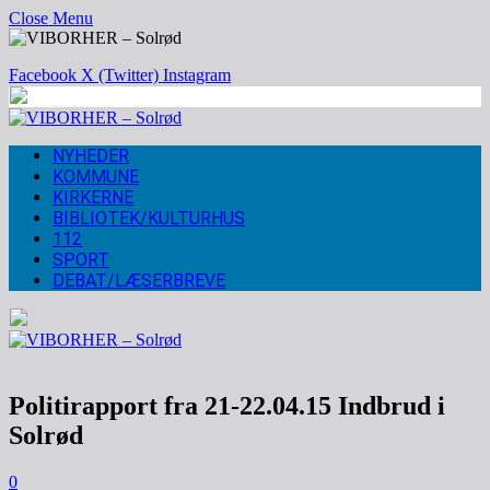
Close Menu
Facebook
X (Twitter)
Instagram
NYHEDER
KOMMUNE
KIRKERNE
BIBLIOTEK/KULTURHUS
112
SPORT
DEBAT/LÆSERBREVE
Politirapport fra 21-22.04.15 Indbrud i
Solrød
0