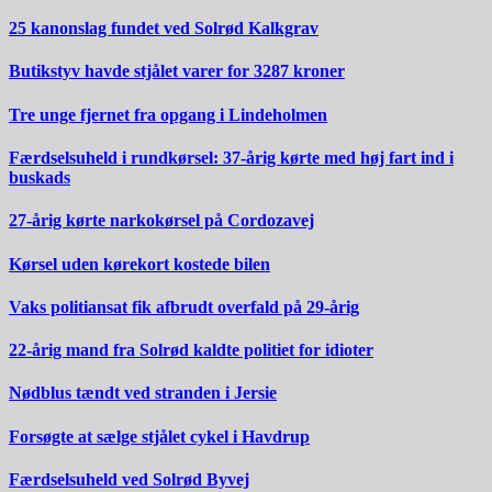
25 kanonslag fundet ved Solrød Kalkgrav
Butikstyv havde stjålet varer for 3287 kroner
Tre unge fjernet fra opgang i Lindeholmen
Færdselsuheld i rundkørsel: 37-årig kørte med høj fart ind i
buskads
27-årig kørte narkokørsel på Cordozavej
Kørsel uden kørekort kostede bilen
Vaks politiansat fik afbrudt overfald på 29-årig
22-årig mand fra Solrød kaldte politiet for idioter
Nødblus tændt ved stranden i Jersie
Forsøgte at sælge stjålet cykel i Havdrup
Færdselsuheld ved Solrød Byvej