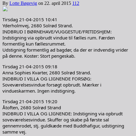
By
Lotte Bøgevig
on
22. april 2015
112
Tirsdag 21-04-2015 10:41
Yderholmvej, 2680 Solrød Strand.
INDBRUD I BØRNEHAVE/VUGGESTUE/FRITIDSHJEM:
Indstigning via opbrudt vindue til fælles rum. Færden
formentlig kun fællesrummet.
Udstigning formentlig ad bagdør, da der er indvendig vrider
på denne. Koster: Stort pengeskab.
Tirsdag 21-04-2015 09:18
Anna Sophies Kvarter, 2680 Solrød Strand.
INDBRUD I VILLA OG LIGNENDE FORSØG:
Soveværelsesvindue forsøgt opbrudt. Mærker i
vindueskarmen. Ingen indstigning.
Tirsdag 21-04-2015 19:20
Åtoften, 2680 Solrød Strand
INDBRUD I VILLA OG LIGNENDE: Indstigning via opbrudt
soveværelsesvindue. Skuffer og skabe på første sal
gennemrodet, stj. guldkæde med Buddhafigur, udstigning
samme vej.