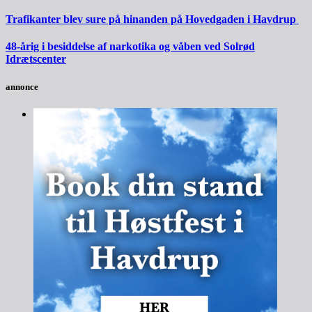
Trafikanter blev sure på hinanden på Hovedgaden i Havdrup
48-årig i besiddelse af narkotika og våben ved Solrød
Idrætscenter
annonce