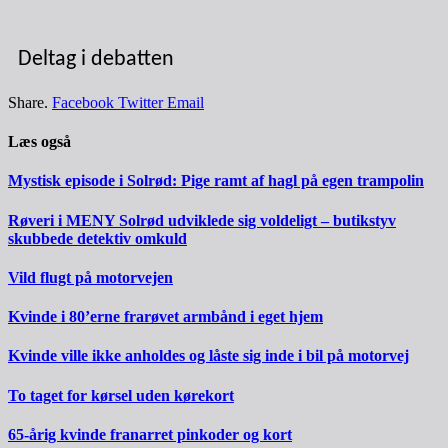
Deltag i debatten
Share.
Facebook
Twitter
Email
Læs også
Mystisk episode i Solrød: Pige ramt af hagl på egen trampolin
Røveri i MENY Solrød udviklede sig voldeligt – butikstyv
skubbede detektiv omkuld
Vild flugt på motorvejen
Kvinde i 80’erne frarøvet armbånd i eget hjem
Kvinde ville ikke anholdes og låste sig inde i bil på motorvej
To taget for kørsel uden kørekort
65-årig kvinde franarret pinkoder og kort