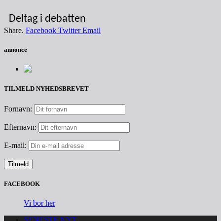
Deltag i debatten
Share.
Facebook
Twitter
Email
annonce
TILMELD NYHEDSBREVET
Fornavn:
Efternavn:
E-mail:
FACEBOOK
Vi bor her
SENESTE NYT