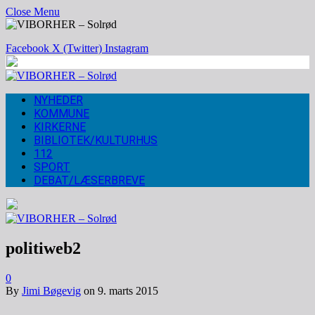
Close Menu
Facebook
X (Twitter)
Instagram
NYHEDER
KOMMUNE
KIRKERNE
BIBLIOTEK/KULTURHUS
112
SPORT
DEBAT/LÆSERBREVE
politiweb2
0
By
Jimi Bøgevig
on
9. marts 2015