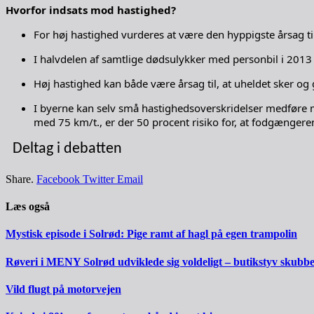
Hvorfor indsats mod hastighed?
For høj hastighed vurderes at være den hyppigste årsag ti
I halvdelen af samtlige dødsulykker med personbil i 2013
Høj hastighed kan både være årsag til, at uheldet sker og gr
I byerne kan selv små hastighedsoverskridelser medføre m
med 75 km/t., er der 50 procent risiko for, at fodgængeren 
Deltag i debatten
Share.
Facebook
Twitter
Email
Læs også
Mystisk episode i Solrød: Pige ramt af hagl på egen trampolin
Røveri i MENY Solrød udviklede sig voldeligt – butikstyv skubb
Vild flugt på motorvejen