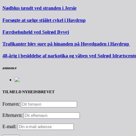
Nødblus tændt ved stranden i Jersie
Forsøgte at sælge stjålet cykel i Havdrup
Færdselsuheld ved Solrød Byvej
Trafikanter blev sure på hinanden på Hovedgaden i Havdrup
48-årig i besiddelse af narkotika og våben ved Solrød Idrætscent
annonce
TILMELD NYHEDSBREVET
Fornavn:
Efternavn:
E-mail: