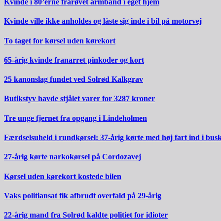
Kvinde i 80’erne frarøvet armbånd i eget hjem
Kvinde ville ikke anholdes og låste sig inde i bil på motorvej
To taget for kørsel uden kørekort
65-årig kvinde franarret pinkoder og kort
25 kanonslag fundet ved Solrød Kalkgrav
Butikstyv havde stjålet varer for 3287 kroner
Tre unge fjernet fra opgang i Lindeholmen
Færdselsuheld i rundkørsel: 37-årig kørte med høj fart ind i bus
27-årig kørte narkokørsel på Cordozavej
Kørsel uden kørekort kostede bilen
Vaks politiansat fik afbrudt overfald på 29-årig
22-årig mand fra Solrød kaldte politiet for idioter