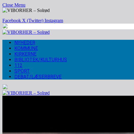
Close Menu
Facebook
X (Twitter)
Instagram
NYHEDER
KOMMUNE
KIRKERNE
BIBLIOTEK/KULTURHUS
112
SPORT
DEBAT/LÆSERBREVE