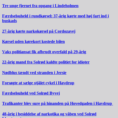
Tre unge fjernet fra opgang i Lindeholmen
Færdselsuheld i rundkørsel: 37-årig kørte med høj fart ind i
buskads
27-årig kørte narkokørsel på Cordozavej
Kørsel uden kørekort kostede bilen
Vaks politiansat fik afbrudt overfald på 29-årig
22-årig mand fra Solrød kaldte politiet for idioter
Nødblus tændt ved stranden i Jersie
Forsøgte at sælge stjålet cykel i Havdrup
Færdselsuheld ved Solrød Byvej
Trafikanter blev sure på hinanden på Hovedgaden i Havdrup
48-årig i besiddelse af narkotika og våben ved Solrød