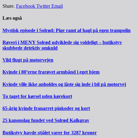
Share.
Facebook
Twitter
Email
Læs også
Mystisk episode i Solrød: Pige ramt af hagl på egen trampolin
Røveri i MENY Solrød udviklede sig voldeligt – butikstyv
skubbede detektiv omkuld
Vild flugt på motorvejen
Kvinde i 80’erne frarøvet armbånd i eget hjem
Kvinde ville ikke anholdes og låste sig inde i bil på motorvej
To taget for kørsel uden kørekort
65-årig kvinde franarret pinkoder og kort
25 kanonslag fundet ved Solrød Kalkgrav
Butikstyv havde stjålet varer for 3287 kroner