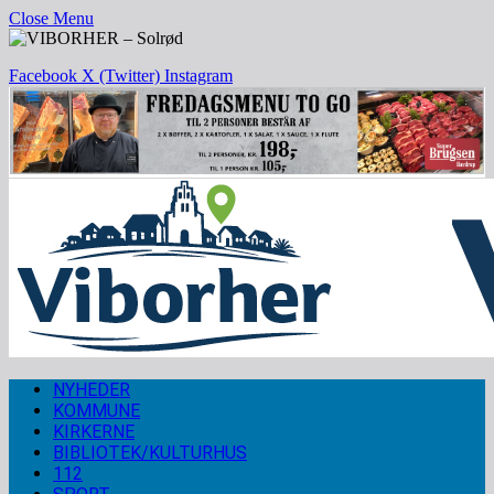
Close Menu
Facebook
X (Twitter)
Instagram
NYHEDER
KOMMUNE
KIRKERNE
BIBLIOTEK/KULTURHUS
112