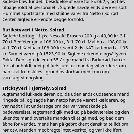
Sigtede blev fundet i besiddelse af vare for kr. 662,-, og blev
tilbageholdt af personalet. . Sigtede havde endvidere en sort
Hummel sportstaste med stjålne varer fra Netto i Solrød
Center. Sigtede erkendte begge forhold.
Butikstyveri i Netto. Solrød
Sigtede borttog 11 ps. Nescafe Brasero 200 g a 40,00 kr, 3 fl.
70 cl Beefeter gin a 108,00 kr., 3 fl. 70 cl. Malibu a 108,00 kr.,
4 fl. 70 cl Kahlua a 108,00 kr. samt 2 ds. KAT kattemad a 1,95
kr. Samlet værdi på 1523,90 kr. Sigtede erkendte også tyveri i
Fakta. Den sigtede er en 55-årige mand fra Birkerød, han er
forsat anholdt, idet politiets jurister mandag vil vurdere, om
han skal fremstilles i grundlovsforhør med kran om
varetægtsfængsling.
Tricktyveri i Tjørnely. Solrød
Ægtemand lukkede døren op, da udenlandsk udseende mand
ringede på, og sagde han netop havde været i kælderen, og
var nødt til at undersøge om der var vandskade på
badeværelset. ægtemand gik med ud på badeværelse og den
ukendte mand overtalte manden til at gå med, og bad dem
åbne for vandet, mens han på gebrokkent dansk talte lidt om
rør osv. Manden medbragte intet værktøj og var ikke iført