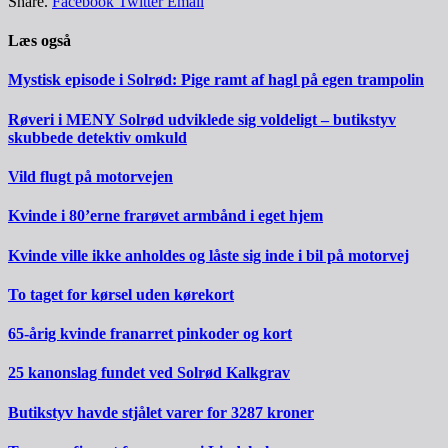
Share.
Facebook
Twitter
Email
Læs også
Mystisk episode i Solrød: Pige ramt af hagl på egen trampolin
Røveri i MENY Solrød udviklede sig voldeligt – butikstyv
skubbede detektiv omkuld
Vild flugt på motorvejen
Kvinde i 80’erne frarøvet armbånd i eget hjem
Kvinde ville ikke anholdes og låste sig inde i bil på motorvej
To taget for kørsel uden kørekort
65-årig kvinde franarret pinkoder og kort
25 kanonslag fundet ved Solrød Kalkgrav
Butikstyv havde stjålet varer for 3287 kroner