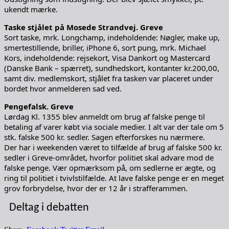
ukendt mærke.
Taske stjålet på Mosede Strandvej. Greve
Sort taske, mrk. Longchamp, indeholdende: Nøgler, make up,
smertestillende, briller, iPhone 6, sort pung, mrk. Michael
Kors, indeholdende: rejsekort, Visa Dankort og Mastercard
(Danske Bank – spærret), sundhedskort, kontanter kr.200,00,
samt div. medlemskort, stjålet fra tasken var placeret under
bordet hvor anmelderen sad ved.
Pengefalsk. Greve
Lørdag Kl. 1355 blev anmeldt om brug af falske penge til
betaling af varer købt via sociale medier. I alt var der tale om 5
stk. falske 500 kr. sedler. Sagen efterforskes nu nærmere.
Der har i weekenden været to tilfælde af brug af falske 500 kr.
sedler i Greve-området, hvorfor politiet skal advare mod de
falske penge. Vær opmærksom på, om sedlerne er ægte, og
ring til politiet i tvivlstilfælde. At lave falske penge er en meget
grov forbrydelse, hvor der er 12 år i strafferammen.
Deltag i debatten