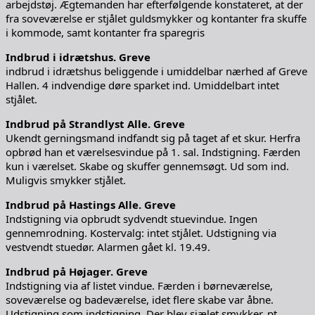
arbejdstøj. Ægtemanden har efterfølgende konstateret, at der
fra soveværelse er stjålet guldsmykker og kontanter fra skuffe
i kommode, samt kontanter fra sparegris
Indbrud i idrætshus. Greve
indbrud i idrætshus beliggende i umiddelbar nærhed af Greve
Hallen. 4 indvendige døre sparket ind. Umiddelbart intet
stjålet.
Indbrud på Strandlyst Alle. Greve
Ukendt gerningsmand indfandt sig på taget af et skur. Herfra
opbrød han et værelsesvindue på 1. sal. Indstigning. Færden
kun i værelset. Skabe og skuffer gennemsøgt. Ud som ind.
Muligvis smykker stjålet.
Indbrud på Hastings Alle. Greve
Indstigning via opbrudt sydvendt stuevindue. Ingen
gennemrodning. Kostervalg: intet stjålet. Udstigning via
vestvendt stuedør. Alarmen gået kl. 19.49.
Indbrud på Højager. Greve
Indstigning via af listet vindue. Færden i børneværelse,
soveværelse og badeværelse, idet flere skabe var åbne.
Udstigning som indstigning. Der blev sjælet smykker, pt.