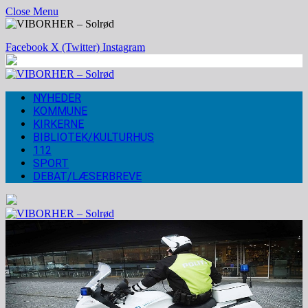
Close Menu
Facebook
X (Twitter)
Instagram
NYHEDER
KOMMUNE
KIRKERNE
BIBLIOTEK/KULTURHUS
112
SPORT
DEBAT/LÆSERBREVE