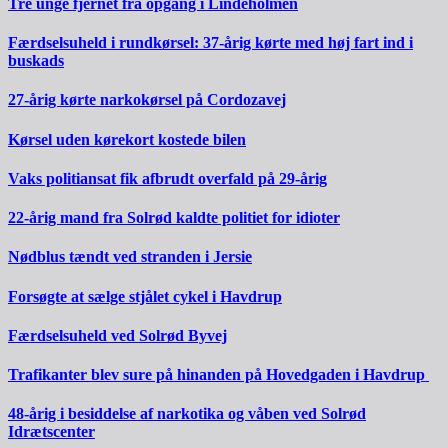
Tre unge fjernet fra opgang i Lindeholmen
Færdselsuheld i rundkørsel: 37-årig kørte med høj fart ind i
buskads
27-årig kørte narkokørsel på Cordozavej
Kørsel uden kørekort kostede bilen
Vaks politiansat fik afbrudt overfald på 29-årig
22-årig mand fra Solrød kaldte politiet for idioter
Nødblus tændt ved stranden i Jersie
Forsøgte at sælge stjålet cykel i Havdrup
Færdselsuheld ved Solrød Byvej
Trafikanter blev sure på hinanden på Hovedgaden i Havdrup
48-årig i besiddelse af narkotika og våben ved Solrød
Idrætscenter