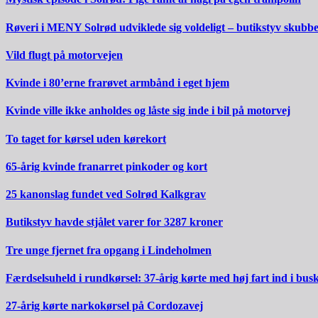
Røveri i MENY Solrød udviklede sig voldeligt – butikstyv skubb
Vild flugt på motorvejen
Kvinde i 80’erne frarøvet armbånd i eget hjem
Kvinde ville ikke anholdes og låste sig inde i bil på motorvej
To taget for kørsel uden kørekort
65-årig kvinde franarret pinkoder og kort
25 kanonslag fundet ved Solrød Kalkgrav
Butikstyv havde stjålet varer for 3287 kroner
Tre unge fjernet fra opgang i Lindeholmen
Færdselsuheld i rundkørsel: 37-årig kørte med høj fart ind i bus
27-årig kørte narkokørsel på Cordozavej