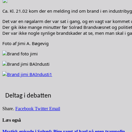
Ca. Kl. 21.02 kom der en melding ind om brand i en industriby
Det var en røgalarm der var sat i gang, og en vagt var kommet u
Der gik ikke mange minutter før Solrød Brandvæsnet og politiet 
Der var ikke nogle synlige brandskader at se, men man skal i g
Foto af Jimi A. Bøgevig
Deltag i debatten
Share.
Facebook
Twitter
Email
Læs også
Mystisk episode i Solrød: Pige ramt af hagl på egen trampolin