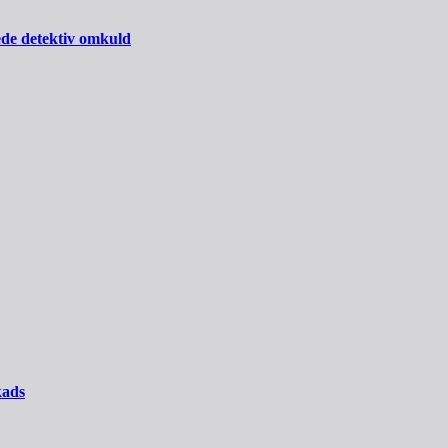
ede detektiv omkuld
kads