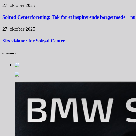
27. oktober 2025
Solrød Centerforening: Tak for et inspirerende borgermøde – nu sk
27. oktober 2025
SFs visioner for Solrød Center
annonce