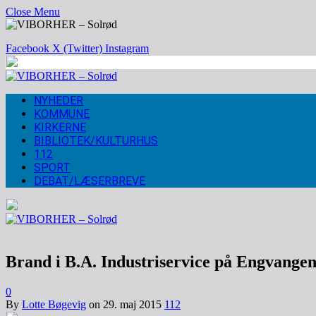
Close Menu
Facebook
X (Twitter)
Instagram
NYHEDER
KOMMUNE
KIRKERNE
BIBLIOTEK/KULTURHUS
112
SPORT
DEBAT/LÆSERBREVE
Brand i B.A. Industriservice på Engvangen
0
By
Lotte Bøgevig
on
29. maj 2015
112