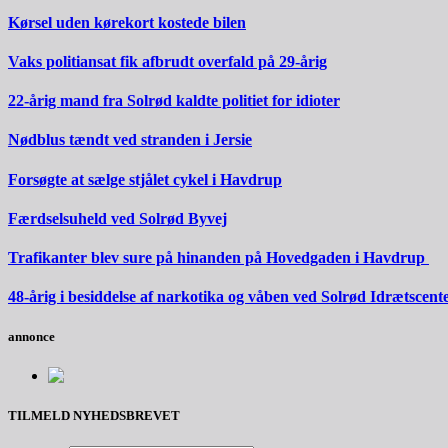
Kørsel uden kørekort kostede bilen
Vaks politiansat fik afbrudt overfald på 29-årig
22-årig mand fra Solrød kaldte politiet for idioter
Nødblus tændt ved stranden i Jersie
Forsøgte at sælge stjålet cykel i Havdrup
Færdselsuheld ved Solrød Byvej
Trafikanter blev sure på hinanden på Hovedgaden i Havdrup
48-årig i besiddelse af narkotika og våben ved Solrød Idrætscent
annonce
TILMELD NYHEDSBREVET