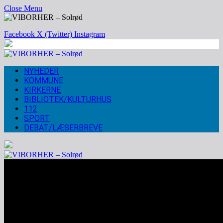
Close Menu
Facebook
X (Twitter)
Instagram
NYHEDER
KOMMUNE
KIRKERNE
BIBLIOTEK/KULTURHUS
112
SPORT
DEBAT/LÆSERBREVE