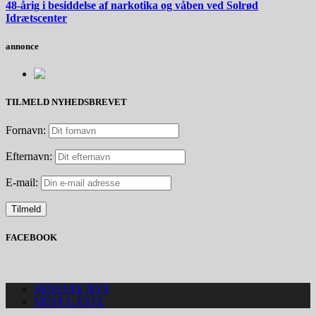
48-årig i besiddelse af narkotika og våben ved Solrød
Idrætscenter
annonce
TILMELD NYHEDSBREVET
Fornavn:
Efternavn:
E-mail:
FACEBOOK
SENESTE NYT
MEST LÆSTE