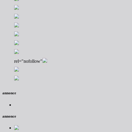
rel="nofollow"
annonce
annonce