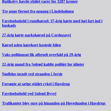
Butikstyv havde stjålet varer for 3287 kroner
Tre unge fjernet fra opgang i Lindeholmen
Færdselsuheld i rundkørsel: 37-årig kørte med høj fart ind i
buskads
27-årig kørte narkokørsel på Cordozavej
Kørsel uden kørekort kostede bilen
Vaks politiansat fik afbrudt overfald på 29-årig
22-årig mand fra Solrød kaldte politiet for idioter
Nødblus tændt ved stranden i Jersie
Forsøgte at sælge stjålet cykel i Havdrup
Færdselsuheld ved Solrød Byvej
Trafikanter blev sure på hinanden på Hovedgaden i Havdrup