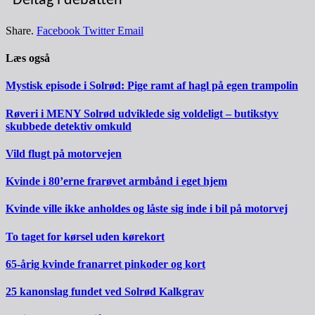
Deltag i debatten
Share.
Facebook
Twitter
Email
Læs også
Mystisk episode i Solrød: Pige ramt af hagl på egen trampolin
Røveri i MENY Solrød udviklede sig voldeligt – butikstyv
skubbede detektiv omkuld
Vild flugt på motorvejen
Kvinde i 80’erne frarøvet armbånd i eget hjem
Kvinde ville ikke anholdes og låste sig inde i bil på motorvej
To taget for kørsel uden kørekort
65-årig kvinde franarret pinkoder og kort
25 kanonslag fundet ved Solrød Kalkgrav