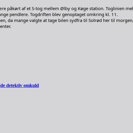
e påkørt af et S-tog mellem Ølby og Køge station. Toglinien mel
ange pendlere. Togdriften blev genoptaget omkring kl. 11.
n, da mange valgte at tage bilen sydfra til Solrød her til morge
enter.
ede detektiv omkuld