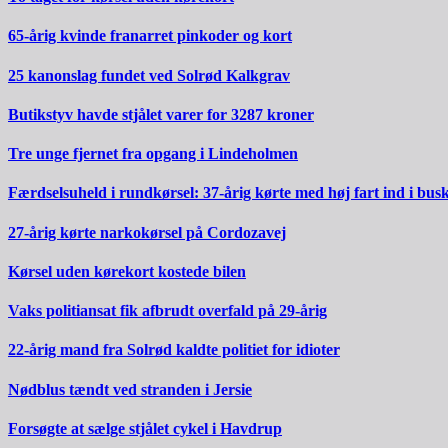
65-årig kvinde franarret pinkoder og kort
25 kanonslag fundet ved Solrød Kalkgrav
Butikstyv havde stjålet varer for 3287 kroner
Tre unge fjernet fra opgang i Lindeholmen
Færdselsuheld i rundkørsel: 37-årig kørte med høj fart ind i bus
27-årig kørte narkokørsel på Cordozavej
Kørsel uden kørekort kostede bilen
Vaks politiansat fik afbrudt overfald på 29-årig
22-årig mand fra Solrød kaldte politiet for idioter
Nødblus tændt ved stranden i Jersie
Forsøgte at sælge stjålet cykel i Havdrup