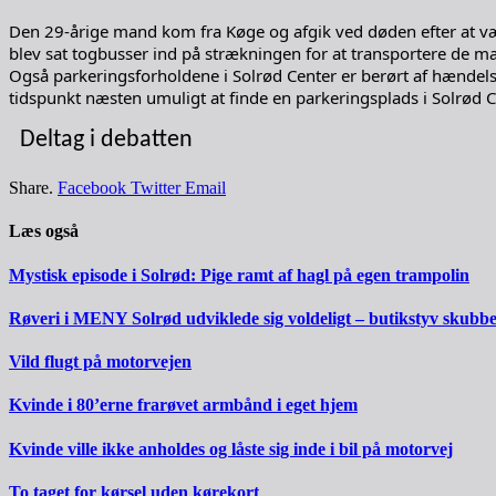
Den 29-årige mand kom fra Køge og afgik ved døden efter at vær
blev sat togbusser ind på strækningen for at transportere de m
Også parkeringsforholdene i Solrød Center er berørt af hændelse
tidspunkt næsten umuligt at finde en parkeringsplads i Solrød C
Deltag i debatten
Share.
Facebook
Twitter
Email
Læs også
Mystisk episode i Solrød: Pige ramt af hagl på egen trampolin
Røveri i MENY Solrød udviklede sig voldeligt – butikstyv skubb
Vild flugt på motorvejen
Kvinde i 80’erne frarøvet armbånd i eget hjem
Kvinde ville ikke anholdes og låste sig inde i bil på motorvej
To taget for kørsel uden kørekort