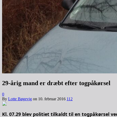
29-årig mand er dræbt efter togpåkørsel
0
By
Lotte Bøgevig
on
10. februar 2016
112
Kl. 07.29 blev politiet tilkaldt til en togpåkørsel