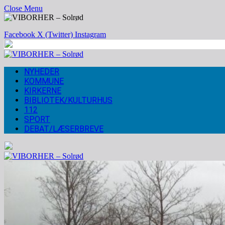
Close Menu
Facebook
X (Twitter)
Instagram
NYHEDER
KOMMUNE
KIRKERNE
BIBLIOTEK/KULTURHUS
112
SPORT
DEBAT/LÆSERBREVE