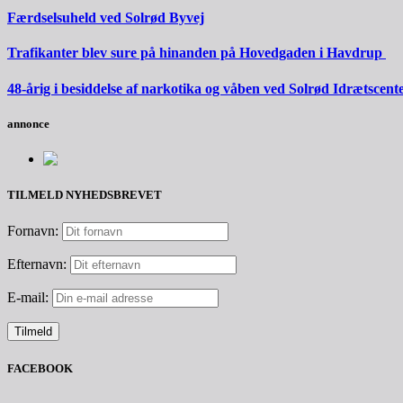
Færdselsuheld ved Solrød Byvej
Trafikanter blev sure på hinanden på Hovedgaden i Havdrup
48-årig i besiddelse af narkotika og våben ved Solrød Idrætscent
annonce
TILMELD NYHEDSBREVET
Fornavn:
Efternavn:
E-mail:
FACEBOOK