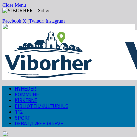
Close Menu
Facebook
X (Twitter)
Instagram
NYHEDER
KOMMUNE
KIRKERNE
BIBLIOTEK/KULTURHUS
112
SPORT
DEBAT/LÆSERBREVE