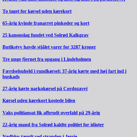
To taget for kørsel uden kørekort
65-årig kvinde franarret pinkoder og kort
25 kanonslag fundet ved Solrød Kalkgrav
Butikstyv havde stjålet varer for 3287 kroner
Tre unge fjernet fra opgang i Lindeholmen
Færdselsuheld i rundkørsel: 37-årig kørte med høj fart ind i
buskads
27-årig kørte narkokørsel på Cordozavej
Kørsel uden kørekort kostede bilen
Vaks politiansat fik afbrudt overfald på 29-årig
22-årig mand fra Solrød kaldte politiet for idioter
Nødblus tændt ved stranden i Jersie