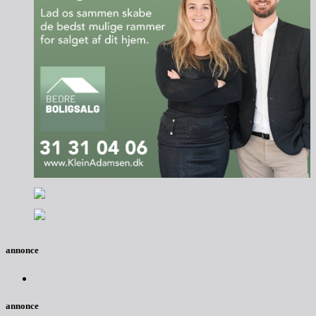
annonce
annonce