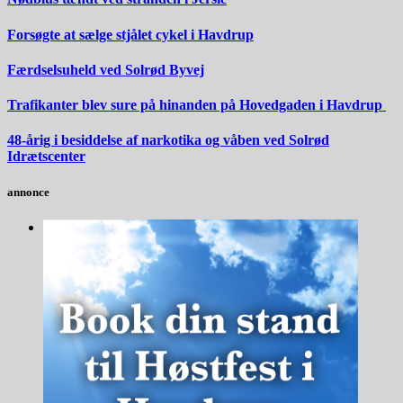
Forsøgte at sælge stjålet cykel i Havdrup
Færdselsuheld ved Solrød Byvej
Trafikanter blev sure på hinanden på Hovedgaden i Havdrup
48-årig i besiddelse af narkotika og våben ved Solrød
Idrætscenter
annonce