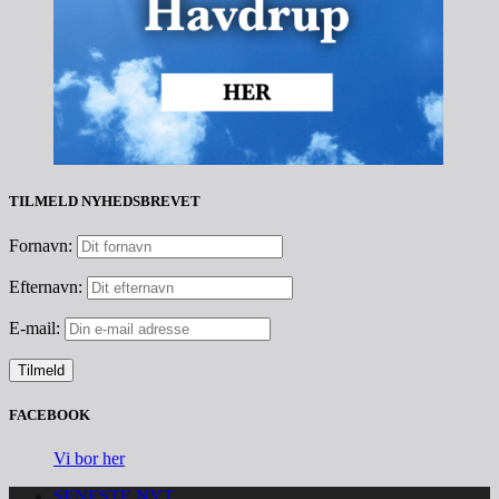
TILMELD NYHEDSBREVET
Fornavn:
Efternavn:
E-mail:
FACEBOOK
Vi bor her
SENESTE NYT