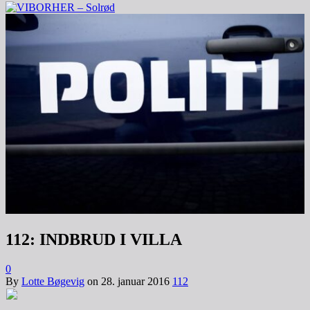
112: INDBRUD I VILLA
0
By
Lotte Bøgevig
on
28. januar 2016
112