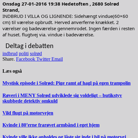
Onsdag 27-01-2016 19:38 Hedetoften , 2680 Solrød
Strand,
INDBRUD I VILLA OG LIGNENDE: Sidehængt vindue(60×60
cm) til værelse opbrudt. Herved anverferne knækket. 2
værelser og badeværelse gennemrodet. Ingen færden i resten
af huset. flugtvej via. vindue i badeværelse.
Deltag i debatten
indbrud
politi
solrød
Share.
Facebook
Twitter
Email
Læs også
Mystisk episode i Solrød: Pige ramt af hagl på egen trampolin
Røveri i MENY Solrød udviklede sig voldeligt – butikstyv
skubbede detektiv omkuld
Vild flugt på motorvejen
Kvinde i 80’erne frarøvet armbånd i eget hjem
Kvinde ville ikke anholdes og låste sig inde i bil på motorvej