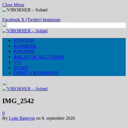
Close Menu
Facebook
X (Twitter)
Instagram
NYHEDER
KOMMUNE
KIRKERNE
BIBLIOTEK/KULTURHUS
112
SPORT
DEBAT/LÆSERBREVE
IMG_2542
0
By
Lotte Bøgevig
on
8. september 2020