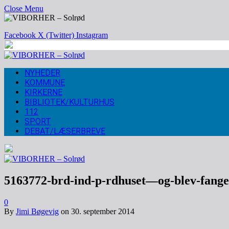
Close Menu
Facebook
X (Twitter)
Instagram
NYHEDER
KOMMUNE
KIRKERNE
BIBLIOTEK/KULTURHUS
112
SPORT
DEBAT/LÆSERBREVE
5163772-brd-ind-p-rdhuset—og-blev-fang
0
By
Jimi Bøgevig
on
30. september 2014